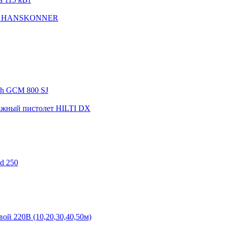
ax HANSKONNER
ch GCM 800 SJ
ажный пистолет HILTI DX
d 250
ой 220В (10,20,30,40,50м)