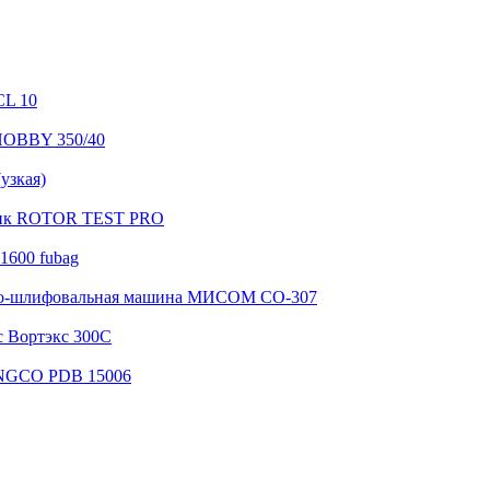
CL 10
HOBBY 350/40
узкая)
щик ROTOR TEST PRO
1600 fubag
о-шлифовальная машина МИСОМ СО-307
 Вортэкс 300С
INGCO PDB 15006